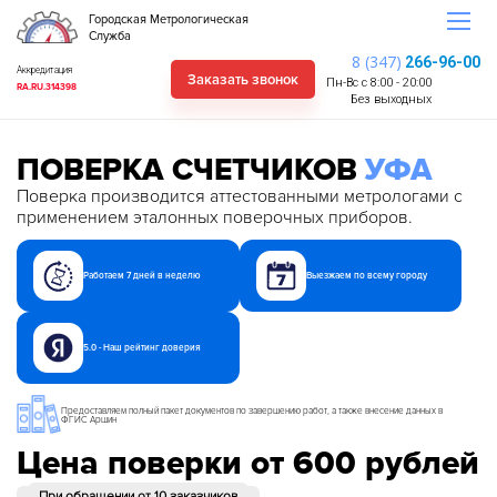
Городская Метрологическая
Служба
8 (347)
266-96-00
Аккредитация
Заказать звонок
Пн-Вс с 8:00 - 20:00
RA.RU.314398
Без выходных
ПОВЕРКА СЧЕТЧИКОВ
УФА
Поверка производится аттестованными метрологами с
применением эталонных поверочных приборов.
Работаем 7 дней в неделю
Выезжаем по всему городу
5.0 - Наш рейтинг доверия
Предоставляем полный пакет документов по завершению работ, а также внесение данных в
ФГИС Аршин
Цена поверки от 600 рублей
При обращении от 10 заказчиков