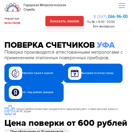
Городская Метрологическая
Служба
8 (347)
266-96-00
Аккредитация
Заказать звонок
Пн-Вс с 8:00 - 20:00
RA.RU.314398
Без выходных
ПОВЕРКА СЧЕТЧИКОВ
УФА
Поверка производится аттестованными метрологами с
применением эталонных поверочных приборов.
Работаем 7 дней в неделю
Выезжаем по всему городу
5.0 - Наш рейтинг доверия
Предоставляем полный пакет документов по завершению работ, а также внесение данных в
ФГИС Аршин
Цена поверки от 600 рублей
При обращении от 10 заказчиков